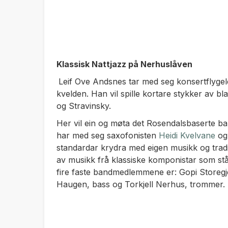
Klassisk Nattjazz på Nerhuslåven
Leif Ove Andsnes tar med seg konsertflygel
kvelden. Han vil spille kortare stykker av b
og Stravinsky.
Her vil ein og møta det Rosendalsbaserte 
har med seg saxofonisten
Heidi Kvelvane
og 
standardar krydra med eigen musikk og tradi
av musikk frå klassiske komponistar som st
fire faste bandmedlemmene er: Gopi Storegje
Haugen, bass og Torkjell Nerhus, trommer.