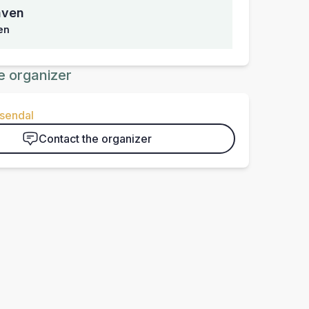
åven
en
e organizer
osendal
Contact the organizer