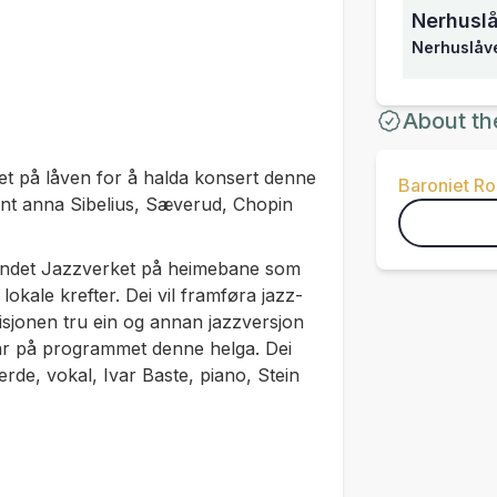
Nerhusl
Nerhuslåv
About th
et på låven for å halda konsert denne
Baroniet R
lant anna Sibelius, Sæverud, Chopin
bandet Jazzverket på heimebane som
lokale krefter. Dei vil framføra jazz-
sjonen tru ein og annan jazzversjon
år på programmet denne helga. Dei
rde, vokal, Ivar Baste, piano, Stein