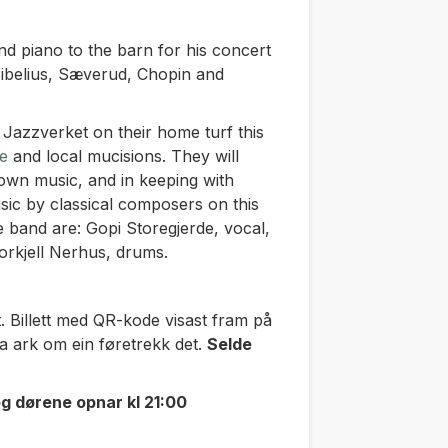
nd piano to the barn for his concert
 Sibelius, Sæverud, Chopin and
Jazzverket on their home turf this
ne
and local mucisions. They will
 own music, and in keeping with
usic by classical composers on this
band are: Gopi Storegjerde, vocal,
orkjell Nerhus, drums.
st. Billett med QR-kode visast fram på
ta ark om ein føretrekk det.
Selde
g dørene opnar kl 21:00