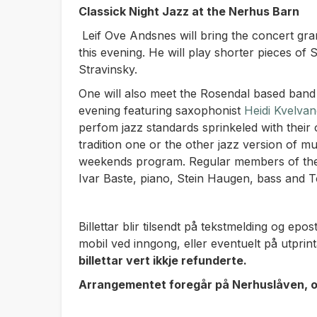
Classick Night Jazz at the Nerhus Barn
Leif Ove Andsnes will bring the concert gra
this evening. He will play shorter pieces of
Stravinsky.
One will also meet the Rosendal based band 
evening featuring saxophonist
Heidi Kvelva
perfom jazz standards sprinkeled with their
tradition one or the other jazz version of m
weekends program. Regular members of the 
Ivar Baste, piano, Stein Haugen, bass and T
Billettar blir tilsendt på tekstmelding og epo
mobil ved inngong, eller eventuelt på utprin
billettar vert ikkje refunderte.
Arrangementet foregår på Nerhuslåven, o