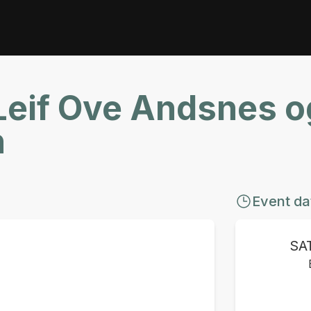
 Leif Ove Andsnes 
n
Event da
SA