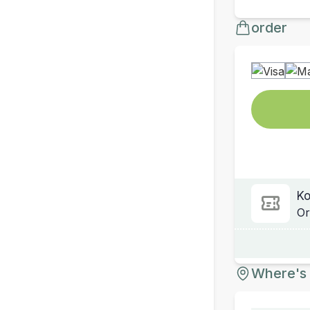
order
Ko
Or
Where's 