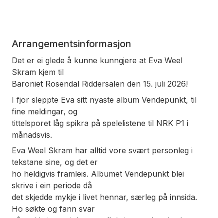
Arrangementsinformasjon
Det er ei glede å kunne kunngjere at Eva Weel
Skram kjem til
Baroniet Rosendal Riddersalen den 15. juli 2026!
I fjor sleppte Eva sitt nyaste album
Vendepunkt
, til
fine meldingar, og
tittelsporet låg spikra på spelelistene til NRK P1 i
månadsvis.
Eva Weel Skram har alltid vore svært personleg i
tekstane sine, og det er
ho heldigvis framleis. Albumet
Vendepunkt
blei
skrive i ein periode då
det skjedde mykje i livet hennar, særleg på innsida.
Ho søkte og fann svar