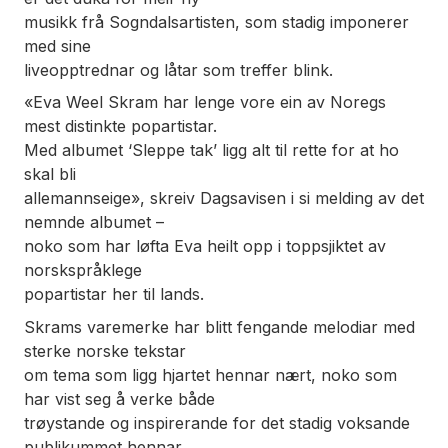
musikk frå Sogndalsartisten, som stadig imponerer
med sine
liveopptrednar og låtar som treffer blink.
«Eva Weel Skram har lenge vore ein av Noregs
mest distinkte popartistar.
Med albumet ‘Sleppe tak’ ligg alt til rette for at ho
skal bli
allemannseige», skreiv Dagsavisen i si melding av det
nemnde albumet –
noko som har løfta Eva heilt opp i toppsjiktet av
norskspråklege
popartistar her til lands.
Skrams varemerke har blitt fengande melodiar med
sterke norske tekstar
om tema som ligg hjartet hennar nært, noko som
har vist seg å verke både
trøystande og inspirerande for det stadig voksande
publikummet hennar.