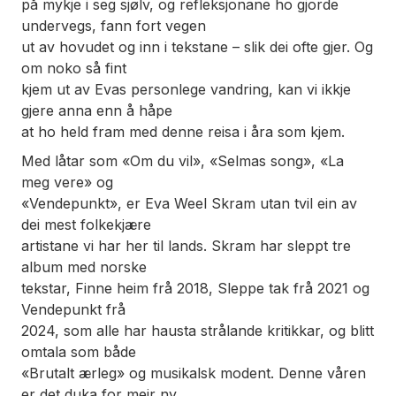
på mykje i seg sjølv, og refleksjonane ho gjorde
undervegs, fann fort vegen
ut av hovudet og inn i tekstane – slik dei ofte gjer. Og
om noko så fint
kjem ut av Evas personlege vandring, kan vi ikkje
gjere anna enn å håpe
at ho held fram med denne reisa i åra som kjem.
Med låtar som «Om du vil», «Selmas song», «La
meg vere» og
«Vendepunkt», er Eva Weel Skram utan tvil ein av
dei mest folkekjære
artistane vi har her til lands. Skram har sleppt tre
album med norske
tekstar,
Finne heim
frå 2018,
Sleppe tak
frå 2021 og
Vendepunkt
frå
2024, som alle har hausta strålande kritikkar, og blitt
omtala som både
«Brutalt ærleg» og musikalsk modent. Denne våren
er det duka for meir ny