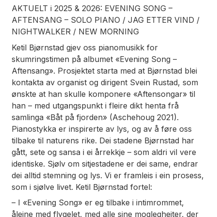
AKTUELT i 2025 & 2026: EVENING SONG –
AFTENSANG – SOLO PIANO / JAG ETTER VIND /
NIGHTWALKER / NEW MORNING
Ketil Bjørnstad gjev oss pianomusikk for
skumringstimen på albumet «Evening Song –
Aftensang». Prosjektet starta med at Bjørnstad blei
kontakta av organist og dirigent Svein Rustad, som
ønskte at han skulle komponere «Aftensongar» til
han – med utgangspunkt i fleire dikt henta frå
samlinga «Båt på fjorden» (Aschehoug 2021).
Pianostykka er inspirerte av lys, og av å føre oss
tilbake til naturens rike. Dei stadene Bjørnstad har
gått, sete og sansa i ei årrekkje – som aldri vil vere
identiske. Sjølv om sitjestadene er dei same, endrar
dei alltid stemning og lys. Vi er framleis i ein prosess,
som i sjølve livet. Ketil Bjørnstad fortel:
– I «Evening Song» er eg tilbake i intimrommet,
åleine med flygelet, med alle sine moglegheiter, der