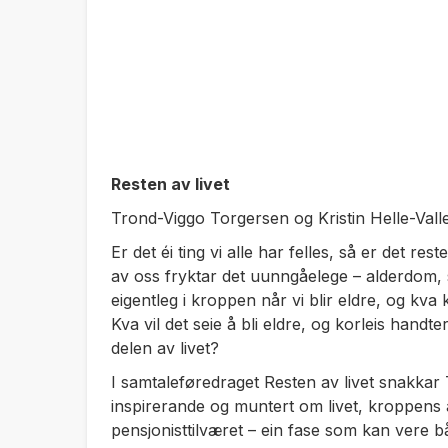
Resten av livet
Trond-Viggo Torgersen og Kristin Helle-Val
Er det éi ting vi alle har felles, så er det res
av oss fryktar det uunngåelege – alderdom,
eigentleg i kroppen når vi blir eldre, og kva 
Kva vil det seie å bli eldre, og korleis handt
delen av livet?
I samtaleføredraget Resten av livet snakkar
inspirerande og muntert om livet, kroppens 
pensjonisttilværet – ein fase som kan vere b