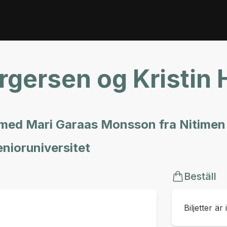
gersen og Kristin H
e med Mari Garaas Monsson fra Nitimen
nioruniversitet
Beställ
Biljetter är 