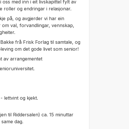
ss med inn i eit livskapittel fylt av
 roller og endringar i relasjonar.
kje på, og avgjerder vi har ein
r om val, forvandlingar, vennskap,
heiter.
akke frå Frisk Forlag til samtale, og
leving om det gode livet som senior!
nt av arrangementet
ioruniversitet.
lettvint og kjekt.
en til Riddersalen) ca. 15 minuttar
n same dag.