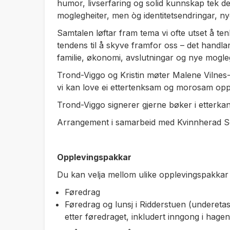
humor, livserfaring og solid kunnskap tek dei o
moglegheiter, men òg identitetsendringar, nye
Samtalen løftar fram tema vi ofte utset å ten
tendens til å skyve framfor oss – det handla
familie, økonomi, avslutningar og nye mogleg
Trond-Viggo og Kristin møter Malene Vilnes-B
vi kan love ei ettertenksam og morosam opp
Trond-Viggo signerer gjerne bøker i etterka
Arrangement i
samarbeid med Kvinnherad Sen
Opplevingspakkar
Du kan velja mellom ulike opplevingspakkar - 
Føredrag
Føredrag og lunsj i Ridderstuen (underetasj
etter føredraget, inkludert inngong i hage