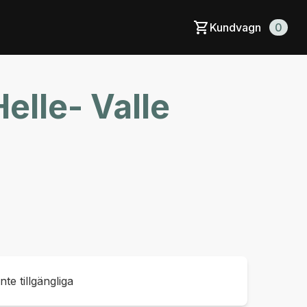
Kundvagn
0
elle- Valle
inte tillgängliga