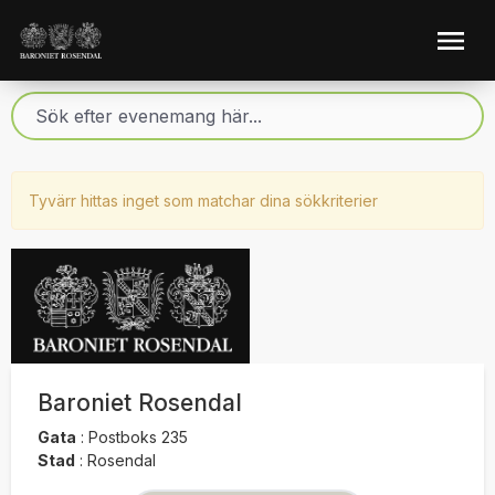
Tyvärr hittas inget som matchar dina sökkriterier
Baroniet Rosendal
Gata
:
Postboks 235
Stad
:
Rosendal